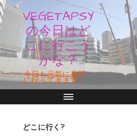
Skip
to
VEGETAPSY
content
の今日はど
こに行こう
かな？
今日も元気に見学
に行ってきます。
どこに行く?