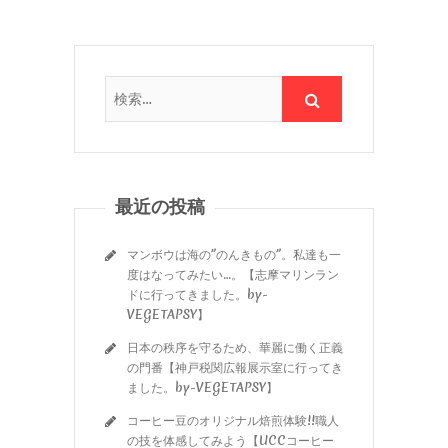
最近の投稿
マンボウは海の”のんきもの”。私達も一
度はなってみたい…。【志摩マリンラン
ドに行ってきました。by-
VEGETAPSY】
日本の秩序を守るため、華麗に働く正義
の門番【神戸税関広報展示室に行ってき
ました。by-VEGETAPSY】
コーヒー豆のオリジナル焙煎体験!!職人
の技を体感してみよう【UCCコーヒー