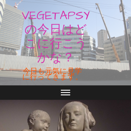
Skip
to
VEGETAPSY
content
の今日はど
こに行こう
かな？
今日も元気に見学
に行ってきます。